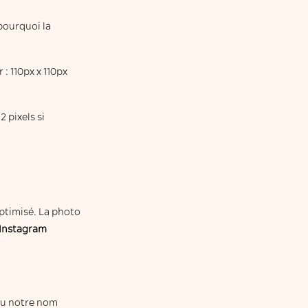
 pourquoi la
: 110px x 110px
 pixels si
optimisé. La photo
 Instagram
 ou notre nom