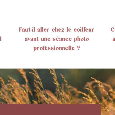
Faut-il aller chez le coiffeur
C
l
avant une séance photo
professionnelle ?