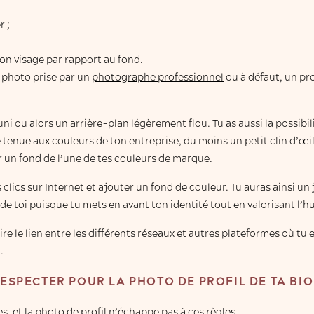
r ;
ton visage par rapport au fond.
e photo prise par un
photographe professionnel
ou à défaut, un pr
ni ou alors un arrière-plan légèrement flou. Tu as aussi la possibil
e tenue aux couleurs de ton entreprise, du moins un petit clin d’
r un fond de l’une de tes couleurs de marque.
clics sur Internet et ajouter un fond de couleur. Tu auras ainsi un 
de toi puisque tu mets en avant ton identité tout en valorisant l’h
re le lien entre les différents réseaux et autres plateformes où tu e
.
ESPECTER POUR LA PHOTO DE PROFIL DE TA BI
s, et la photo de profil n’échappe pas à ces règles.