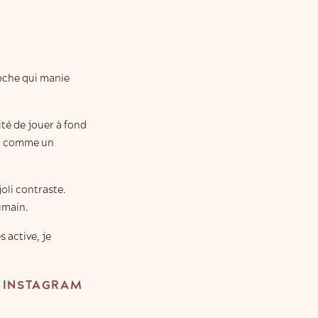
oche qui manie
ité de jouer à fond
œil comme un
joli contraste.
umain.
s active, je
O INSTAGRAM