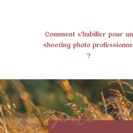
Comment s’habiller pour un
shooting photo professionne
?
prête ?